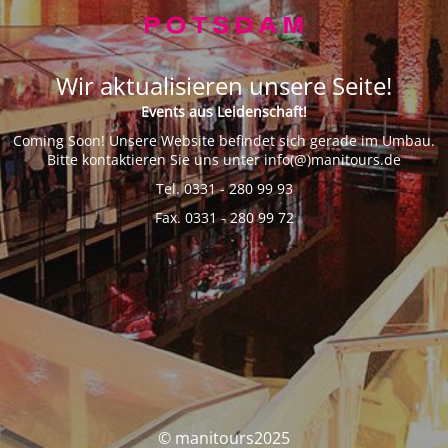
Wir aktualisieren unsere Seite!
Events aus Leidenschaft!
Coming Soon! Unsere Website befindet sich gerade im Umbau.
Bitte kontaktieren Sie uns unter info(@)manitours.de
Tel. 0331 - 280 99 93
Fax. 0331 - 280 99 72
© manitours2025