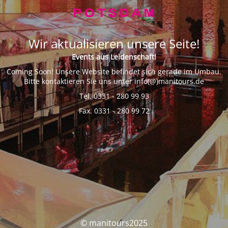
Wir aktualisieren unsere Seite!
Events aus Leidenschaft!
Coming Soon! Unsere Website befindet sich gerade im Umbau.
Bitte kontaktieren Sie uns unter info(@)manitours.de
Tel. 0331 - 280 99 93
Fax. 0331 - 280 99 72
© manitours2025