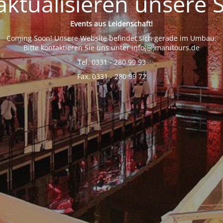
aktualisieren unsere S
Events aus Leidenschaft!
Coming Soon! Unsere Website befindet sich gerade im Umbau.
Bitte kontaktieren Sie uns unter info(@)manitours.de
Tel. 0331 - 280 99 93
Fax. 0331 - 280 99 72