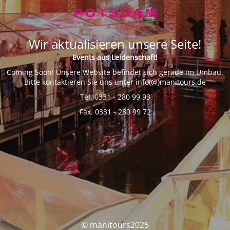
Wir aktualisieren unsere Seite!
Events aus Leidenschaft!
Coming Soon! Unsere Website befindet sich gerade im Umbau.
Bitte kontaktieren Sie uns unter info(@)manitours.de
Tel. 0331 - 280 99 93
Fax. 0331 - 280 99 72
© manitours2025