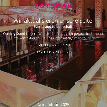
Wir aktualisieren unsere Seite!
Events aus Leidenschaft!
Coming Soon! Unsere Website befindet sich gerade im Umbau.
Bitte kontaktieren Sie uns unter info(@)manitours.de
Tel. 0331 - 280 99 93
Fax. 0331 - 280 99 72
© manitours2025