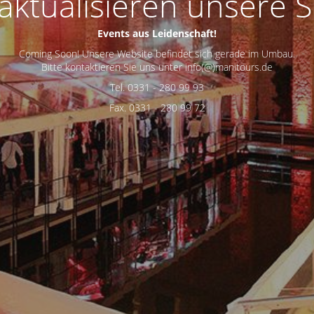
aktualisieren unsere S
Events aus Leidenschaft!
Coming Soon! Unsere Website befindet sich gerade im Umbau.
Bitte kontaktieren Sie uns unter info(@)manitours.de
Tel. 0331 - 280 99 93
Fax. 0331 - 280 99 72