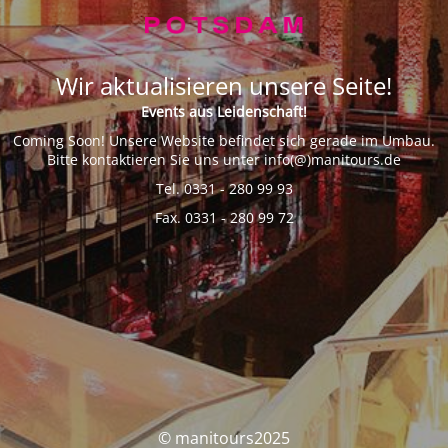
Wir aktualisieren unsere Seite!
Events aus Leidenschaft!
Coming Soon! Unsere Website befindet sich gerade im Umbau.
Bitte kontaktieren Sie uns unter info(@)manitours.de
Tel. 0331 - 280 99 93
Fax. 0331 - 280 99 72
© manitours2025