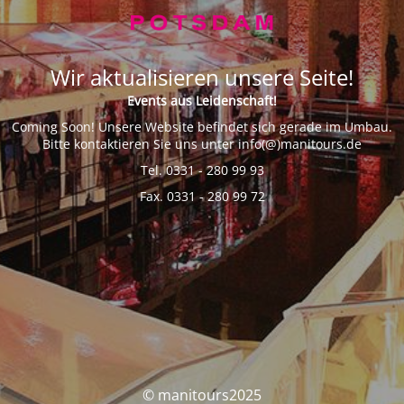
Wir aktualisieren unsere Seite!
Events aus Leidenschaft!
Coming Soon! Unsere Website befindet sich gerade im Umbau.
Bitte kontaktieren Sie uns unter info(@)manitours.de
Tel. 0331 - 280 99 93
Fax. 0331 - 280 99 72
© manitours2025