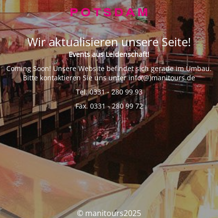
Wir aktualisieren unsere Seite!
Events aus Leidenschaft!
Coming Soon! Unsere Website befindet sich gerade im Umbau.
Bitte kontaktieren Sie uns unter info(@)manitours.de
Tel. 0331 - 280 99 93
Fax. 0331 - 280 99 72
© manitours2025